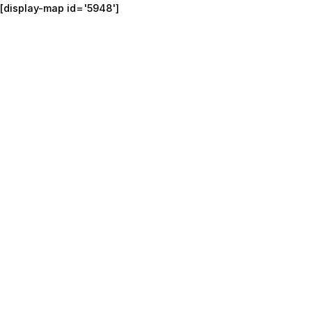
[display-map id='5948']